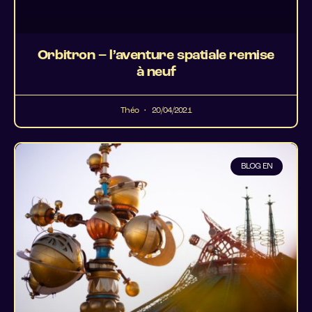
Orbitron – l’aventure spatiale remise
à neuf
Théo
20/04/2021
BLOG EN