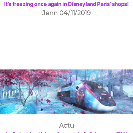
It’s freezing once again in Disneyland Paris’ shops!
Jenn
04/11/2019
Actu