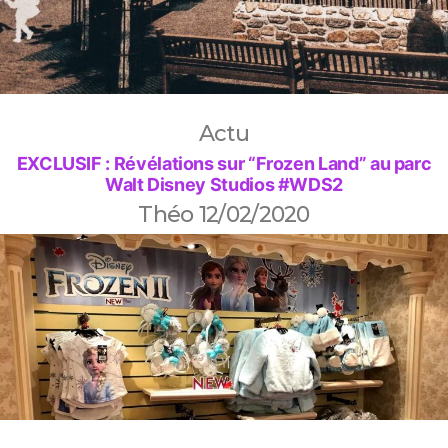
Actu
EXCLUSIF : Révélations sur “Frozen Land” au parc
Walt Disney Studios #WDS2
Théo
12/02/2020