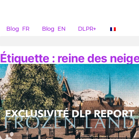
Blog FR
Blog EN
DLPR+
Étiquette : reine des neig