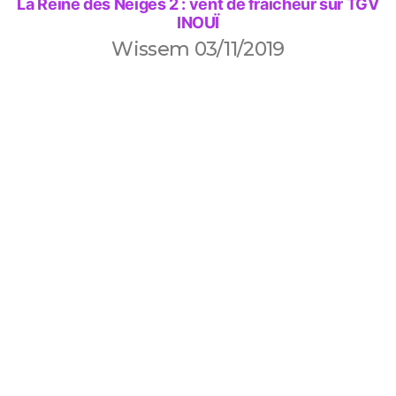
La Reine des Neiges 2 : vent de fraîcheur sur TGV
INOUÏ
Wissem
03/11/2019