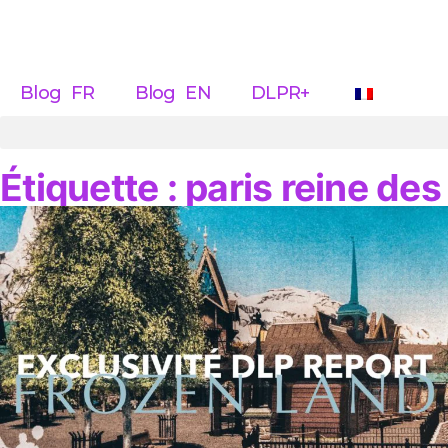
Blog FR
Blog EN
DLPR+
Étiquette : paris reine de