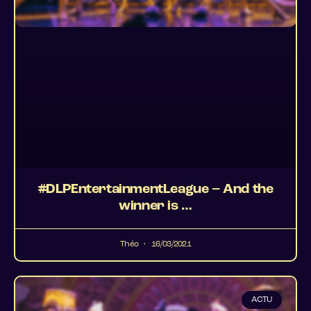
#DLPEntertainmentLeague – And the
winner is …
Théo
16/03/2021
ACTU