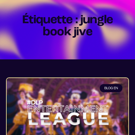
Étiquette : jungle
book jive
BLOG EN