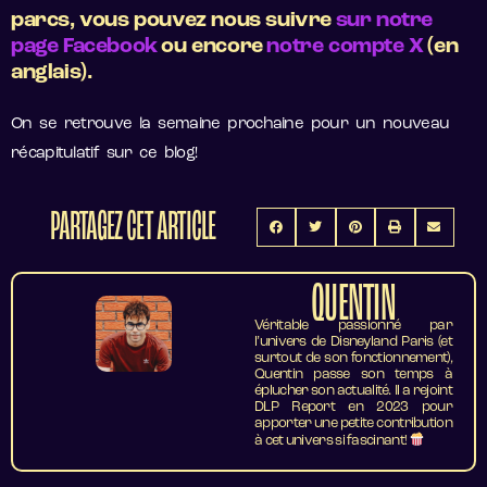
parcs, vous pouvez nous suivre
sur notre
page Facebook
ou encore
notre compte X
(en
anglais).
On se retrouve la semaine prochaine pour un nouveau
récapitulatif sur ce blog!
PARTAGEZ CET ARTICLE
QUENTIN
Véritable passionné par
l’univers de Disneyland Paris (et
surtout de son fonctionnement),
Quentin passe son temps à
éplucher son actualité. Il a rejoint
DLP Report en 2023 pour
apporter une petite contribution
à cet univers si fascinant!