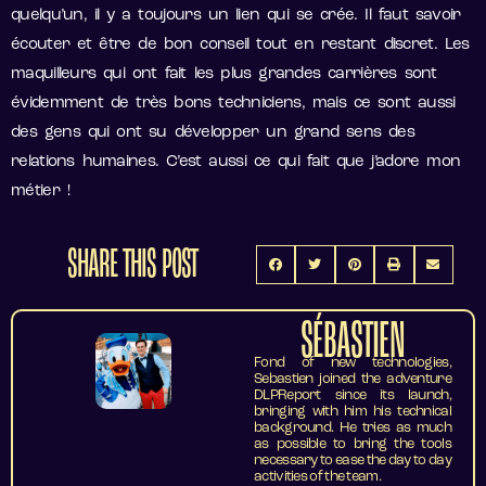
quelqu’un, il y a toujours un lien qui se crée. Il faut savoir
écouter et être de bon conseil tout en restant discret. Les
maquilleurs qui ont fait les plus grandes carrières sont
évidemment de très bons techniciens, mais ce sont aussi
des gens qui ont su développer un grand sens des
relations humaines. C’est aussi ce qui fait que j’adore mon
métier !
SHARE THIS POST
SÉBASTIEN
Fond of new technologies,
Sebastien joined the adventure
DLPReport since its launch,
bringing with him his technical
background. He tries as much
as possible to bring the tools
necessary to ease the day to day
activities of the team.