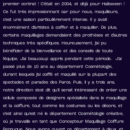
premier contrat ! C’était en 2004, et déjà pour Halloween !
Ce fut très impressionnant car pour nous, maquilleurs,
c’est une saison particulièrement intense. Il y avait
énormément d’artistes à coiffer et à maquiller. De plus,
certains maquillages demandaient des prothèses et d’autres
techniques très spécifiques. Heureusement, j’ai pu
bénéficier de la bienveillance et des conseils de toute
l’équipe. J’ai beaucoup appris pendant cette période. J’ai
passé plus de 10 ans au département Cosmétologie,
durant lesquels j’ai coiffé et maquillé sur la plupart des
spectacles et parades des Parcs. Puis, il y a trois ans,
notre direction s’est dit qu’il serait intéressant de créer une
cellule composée de designers spécialisés dans le maquillage
et la coiffure, tout comme les costumes ou les décors, et
c’est ainsi qu’est né le département Cosmétologie créative,
où je travaille en tant que Concepteur Maquillage Coiffure
Perruque. Nous avons ouvert ce département à deux, et