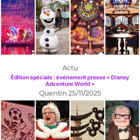
Actu
Édition spéciale : événement presse « Disney
Adventure World »
Quentin
25/11/2025